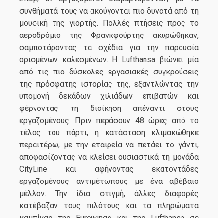
συνθήματά τους να ακούγονται πιο δυνατά από τη
μουσική της γιορτής. Πολλές πτήσεις προς το
αεροδρόμιο της Φρανκφούρτης ακυρώθηκαν,
σαμποτάροντας τα σχέδια για την παρουσία
ορισμένων καλεσμένων. Η Lufthansa βιώνει μία
από τις πιο δύσκολες εργασιακές συγκρούσεις
της πρόσφατης ιστορίας της, εξαντλώντας την
υπομονή δεκάδων χιλιάδων επιβατών και
φέρνοντας τη διοίκηση απέναντι στους
εργαζομένους. Πριν περάσουν 48 ώρες από το
τέλος του πάρτι, η κατάσταση κλιμακώθηκε
περαιτέρω, με την εταιρεία να πετάει το γάντι,
αποφασίζοντας να κλείσει ουσιαστικά τη μονάδα
CityLine και αφήνοντας εκατοντάδες
εργαζομένους αντιμέτωπους με ένα αβέβαιο
μέλλον. Την ίδια στιγμή, άλλες διαφορές
κατέβαζαν τους πιλότους και τα πληρώματα
καμπίνας της Eurowings και της Lufthansa σε