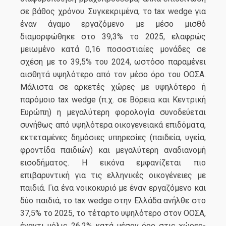
σε βάθος χρόνου. Συγκεκριμένα, το tax wedge για
έναν άγαμο εργαζόμενο με μέσο μισθό
διαμορφώθηκε στο 39,3% το 2025, ελαφρώς
μειωμένο κατά 0,16 ποσοστιαίες μονάδες σε
σχέση με το 39,5% του 2024, ωστόσο παραμένει
αισθητά υψηλότερο από τον μέσο όρο του ΟΟΣΑ.
Μάλιστα σε αρκετές χώρες με υψηλότερο ή
παρόμοιο tax wedge (π.χ. σε Βόρεια και Κεντρική
Ευρώπη) η μεγαλύτερη φορολογία συνοδεύεται
συνήθως από υψηλότερα οικογενειακά επιδόματα,
εκτεταμένες δημόσιες υπηρεσίες (παιδεία, υγεία,
φροντίδα παιδιών) και μεγαλύτερη αναδιανομή
εισοδήματος. Η εικόνα εμφανίζεται πιο
επιβαρυντική για τις ελληνικές οικογένειες με
παιδιά. Για ένα νοικοκυριό με έναν εργαζόμενο και
δύο παιδιά, το tax wedge στην Ελλάδα ανήλθε στο
37,5% το 2025, το τέταρτο υψηλότερο στον ΟΟΣΑ,
έναντι μόλις 26,2% κατά μέσον όρο στις χώρες-