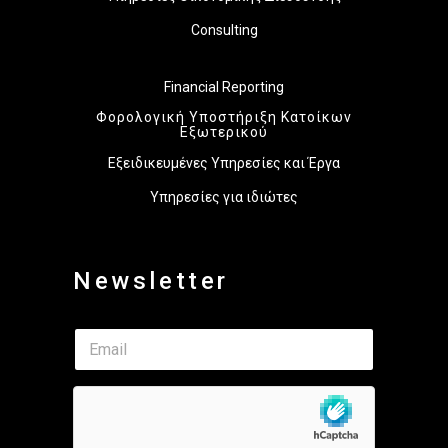
Consulting
Financial Reporting
Φορολογική Υποστήριξη Κατοίκων
Εξωτερικού
Εξειδικευμένες Υπηρεσίες και Έργα
Υπηρεσίες για ιδιώτες
Newsletter
E
E
m
m
a
a
i
i
l
l
E
*
m