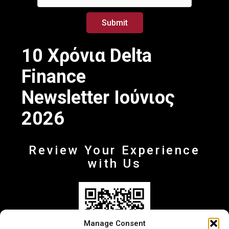
a
i
Submit
l
E
m
10 Χρόνια Delta
a
i
Finance
l
Newsletter Ιούνιος
2026
Review Your Experience
with Us
Manage Consent