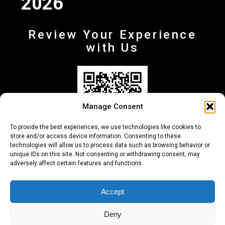
2026
Review Your Experience
with Us
Manage Consent
To provide the best experiences, we use technologies like cookies to
store and/or access device information. Consenting to these
technologies will allow us to process data such as browsing behavior or
unique IDs on this site. Not consenting or withdrawing consent, may
adversely affect certain features and functions.
+30 210-6257500
info@deltafinance.gr
Accept
Deny
© 2024 Copyright - Delta Finance all rights reserved.