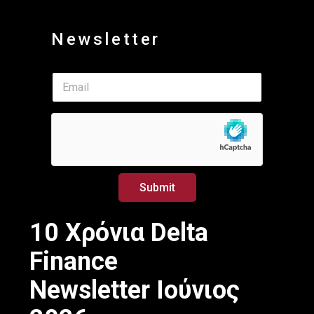
Newsletter
*
E
E
m
m
a
a
i
i
l
l
*
E
m
a
Submit
i
l
10 Χρόνια Delta
Finance
Newsletter Ιούνιος