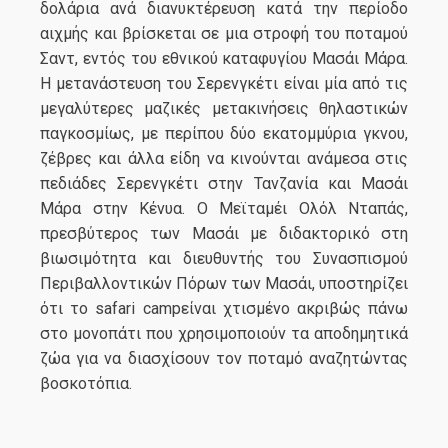
δολάρια ανά διανυκτέρευση κατά την περίοδο
αιχμής και βρίσκεται σε μια στροφή του ποταμού
Σαντ, εντός του εθνικού καταφυγίου Μασάι Μάρα.
Η μετανάστευση του Σερενγκέτι είναι μία από τις
μεγαλύτερες μαζικές μετακινήσεις θηλαστικών
παγκοσμίως, με περίπου δύο εκατομμύρια γκνου,
ζέβρες και άλλα είδη να κινούνται ανάμεσα στις
πεδιάδες Σερενγκέτι στην Τανζανία και Μασάι
Μάρα στην Κένυα. Ο Mεϊταμέι Oλόλ Νταπάς,
πρεσβύτερος των Μασάι με διδακτορικό στη
βιωσιμότητα και διευθυντής του Συνασπισμού
Περιβαλλοντικών Πόρων των Μασάι, υποστηρίζει
ότι το safari campείναι χτισμένο ακριβώς πάνω
στο μονοπάτι που χρησιμοποιούν τα αποδημητικά
ζώα για να διασχίσουν τον ποταμό αναζητώντας
βοσκοτόπια.