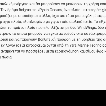
 αιολική ενέργεια και θα μπορούσαν να μειώσουν τη χρήση κα
 Τον δρόμο δείχνει το «Pyxis Ocean», ένα πλοίο μεταφοράς χ
μοιάζει με οποιοδήποτε άλλο, έχει ωστόσο μια μεγάλη διαφορ
τηγό πλοίο, εξοπλισμένο με γιγαντιαία αιολικά ιστία. Το «Py
λεί το πρώτο πλοίο που εξοπλίζεται με δύο WindWings, δύο 
μέτρων, τα οποία μπορούν να εγκατασταθούν στο κατάστρωμα
οίου και να παράγουν βοηθητική πρόωση με τη βοήθεια της α
α εν λόγω ιστία κατασκευάζονται από τη Yara Marine Technolog
 αναμένεται να προσφέρει μέση εξοικονόμηση καυσίμου έως 
 πλοία.