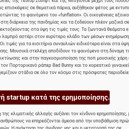
υλίες της Tέιλορ Σουίφτ και της Μπιγιονσέ μέχρι τους ποδο
ις επισκέψεις σε θεματικά πάρκα, αυξήθηκαν φέτος με εντυ
οτώντας το φαινόμενο του «funflation». Οι οικογένειες εξοικ
στη διάρκεια της πανδημίας και τα ξοδεύουν πλέον μαζικά σ
 εκτοξεύοντας στα ύψη τις τιμές τους. Τα ζωντανά θεάματα εί
ιο λαμπρό αστέρι στον ευρύτερο κλάδο των μέσων ενημέρωση
Οι τιμές για τα εισιτήρια συναυλιών ειδικότερα είναι στα ύψ
ησης. Μουσικά στελέχη αποδίδουν το φαινόμενο στη δύναμη 
δικτύωσης και στην παγκοσμιοποίηση της ποπ μουσικής χάρη
ε τον Πορτορικανό ράπερ Bad Bunny και το κορεατικό γυναικε
 γεμίζουν στάδια σε όλο τον κόσμο στις πρόσφατες περιοδείε
ή startup κατά της ερημοποίησης.
 της κλιματικής αλλαγής αυξάνει τον κίνδυνο ερημοποίησης, 
 ανθρώπους να επηρεάζονται άμεσα από την υποβάθμιση πρώ
ών. Η ανάκτηση της άνυδρης γης και η μετατροπή της σε