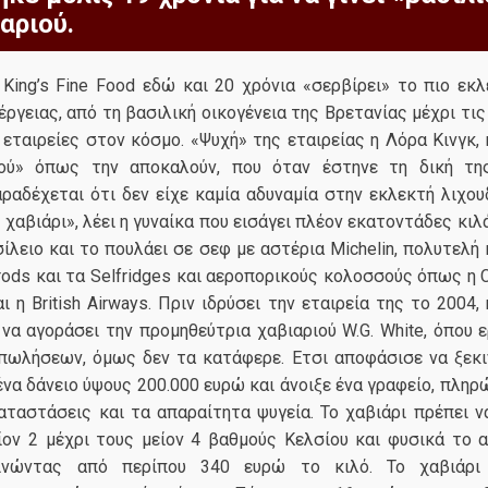
αριού.
King’s Fine Food εδώ και 20 χρόνια «σερβίρει» το πιο εκλ
έργειας, από τη βασιλική οικογένεια της Βρετανίας μέχρι τι
εταιρείες στον κόσμο. «Ψυχή» της εταιρείας η Λόρα Κινγκ,
ιού» όπως την αποκαλούν, που όταν έστηνε τη δική της
αδέχεται ότι δεν είχε καμία αδυναμία στην εκλεκτή λιχουδ
 χαβιάρι», λέει η γυναίκα που εισάγει πλέον εκατοντάδες κιλ
λειο και το πουλάει σε σεφ με αστέρια Michelin, πολυτελή
ods και τα Selfridges και αεροπορικούς κολοσσούς όπως η Ca
αι η British Airways. Πριν ιδρύσει την εταιρεία της το 2004,
να αγοράσει την προμηθεύτρια χαβιαριού W.G. White, όπου 
 πωλήσεων, όμως δεν τα κατάφερε. Ετσι αποφάσισε να ξεκι
ένα δάνειο ύψους 200.000 ευρώ και άνοιξε ένα γραφείο, πλη
αταστάσεις και τα απαραίτητα ψυγεία. Το χαβιάρι πρέπει ν
ίον 2 μέχρι τους μείον 4 βαθμούς Κελσίου και φυσικά το α
κινώντας από περίπου 340 ευρώ το κιλό. Το χαβιάρι