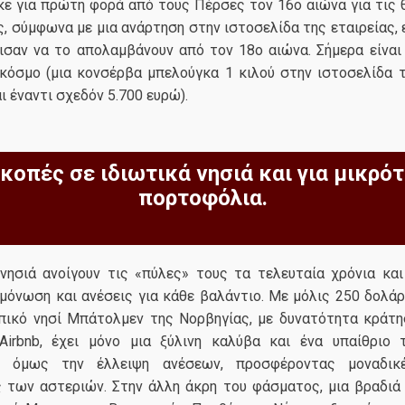
ε για πρώτη φορά από τους Πέρσες τον 16ο αιώνα για τις 
ς, σύμφωνα με μια ανάρτηση στην ιστοσελίδα της εταιρείας,
ισαν να το απολαμβάνουν από τον 18ο αιώνα. Σήμερα είναι 
κόσμο (μια κονσέρβα μπελούγκα 1 κιλού στην ιστοσελίδα τ
ι έναντι σχεδόν 5.700 ευρώ).
κοπές σε ιδιωτικά νησιά και για μικρό
πορτοφόλια.
 νησιά ανοίγουν τις «πύλες» τους τα τελευταία χρόνια κα
όνωση και ανέσεις για κάθε βαλάντιο. Με μόλις 250 δολάρι
πικό νησί Mπάτολμεν της Νορβηγίας, με δυνατότητα κράτη
irbnb, έχει μόνο μια ξύλινη καλύβα και ένα υπαίθριο τ
ι όμως την έλλειψη ανέσεων, προσφέροντας μοναδικέ
 των αστεριών. Στην άλλη άκρη του φάσματος, μια βραδιά