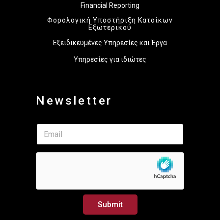
Financial Reporting
Φορολογική Υποστήριξη Κατοίκων
Εξωτερικού
Εξειδικευμένες Υπηρεσίες και Έργα
Υπηρεσίες για ιδιώτες
Newsletter
*
E
E
m
m
a
a
i
i
l
l
*
E
m
a
Submit
i
l