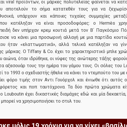
ι viral προϊόντων, οι μάρκες πολυτελείας φαίνεται να κατ
υ αποτελούν το σήμα κατατεθέν τους για να ξεχωρίσ
Φυσικά, υπάρχουν και κάποιες τυχαίες συμμαχίες μεταξ
που κατέληξαν να είναι προσοδοφόρες: ο Hermès χρησ
πειδή δεν υπήρχαν κρεμ κουτιά μετά τον Β΄ Παγκόσμιο Πόλ
σισε να κάνει μια προσωρινή αλλαγή με μια παρτίδα κουτ
ου ήταν «ελαττωματικά», αλλά τελικά κατέληξαν να γί
ς μάρκας. Ο Tiffany & Co. έχει το χαρακτηριστικό μπλε χρώ
υ αιώνα, όταν ιδρύθηκε, οι νύφες της ανώτερης τάξης φορο
 αξεσουάρ τους την ημέρα του γάμου τους. Οι σόλες του Lo
τί το 1993 ο σχεδιαστής ήθελε να κάνει το ντεμπούτο του με
ίει φόρο τιμής στον Αντι Γουόρχολ και ένιωθε ότι αυτός 
φόρετος και ποπ ταυτόχρονα. Τα δύο πρώτα χρώματα εί
ο Louboutin έχει δικαστικές διαμάχες εδώ και μία δεκαετία
 μπορεί να χρησιμοποιήσει το στυλ του.
κε μόλις 19 χρόνια για να γίνει «βασίλ