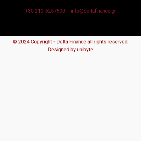
+30 210-6257500
info@deltafinance.gr
© 2024 Copyright - Delta Finance all rights reserved.
Designed by unibyte