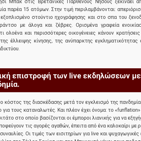
νησί Μπακ στις Βρετανικές Παρθένους Νήσους ξεκινάει α
μία παρέα 15 ατόμων. Στην τιμή περιλαμβάνονται: απεριόρι
εξοπλισμένο στούντιο ηχογράφησης και στο σπα του ξενοδ
ράντσο με άλογα και ζέβρες. Ορισμένα γραφεία ενοικίασ
τι ολοένα και περισσότερες οικογένειες κάνουν κρατήσεις 
 της έλλειψης κίνησης, της ανύπαρκτης εγκληματικότητας 
δικτύου.
ική επιστροφή των live εκδηλώσεων μ
δημία.
ο κόστος της διασκέδασης μετά τον εγκλεισμό της πανδημία
για τους καταναλωτές. Και πλέον έχει όνομα: τo «funflation» 
τάτο στο οποίο βασίζονται οι έμποροι λιανικής για να εξηγήσ
οφεύγουν τις αγορές αγαθών, έπειτα από ένα καλοκαίρι με 
συναυλίες. Οι τιμές των εισιτηρίων για live και ψυχαγωγικές