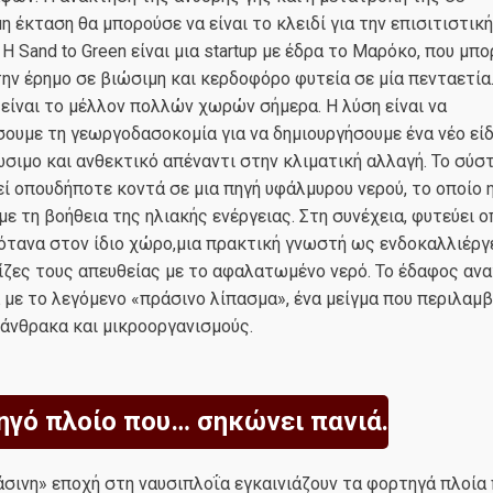
η έκταση θα μπορούσε να είναι το κλειδί για την επισιτιστικ
 Η Sand to Green είναι μια startup με έδρα το Μαρόκο, που μπο
ην έρημο σε βιώσιμη και κερδοφόρο φυτεία σε μία πενταετία
είναι το μέλλον πολλών χωρών σήμερα. Η λύση είναι να
ουμε τη γεωργοδασοκομία για να δημιουργήσουμε ένα νέο εί
σιμο και ανθεκτικό απέναντι στην κλιματική αλλαγή. Το σύσ
ί οπουδήποτε κοντά σε μια πηγή υφάλμυρου νερού, το οποίο η
ε τη βοήθεια της ηλιακής ενέργειας. Στη συνέχεια, φυτεύει
ότανα στον ίδιο χώρο,μια πρακτική γνωστή ως ενδοκαλλιέργε
ρίζες τους απευθείας με το αφαλατωμένο νερό. Το έδαφος αν
 με το λεγόμενο «πράσινο λίπασμα», ένα μείγμα που περιλαμβ
άνθρακα και μικροοργανισμούς.
ηγό πλοίο που… σηκώνει πανιά.
άσινη» εποχή στη ναυσιπλοΐα εγκαινιάζουν τα φορτηγά πλοία