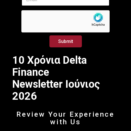
m
a
a
i
i
l
l
*
*
E
m
a
Submit
i
l
10 Χρόνια Delta
Finance
Newsletter Ιούνιος
2026
Review Your Experience
with Us