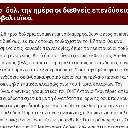
σ. δολ. την ημέρα οι διεθνείς επενδύσει
βολταϊκά.
2,8 τρισ. δολάρια αναμένεται να διαμορφωθούν φέτος οι επε
α διεθνώς, εκ των οποίων τουλάχιστον το 1,7 τρισ. θα είναι
μένο στις καθαρές τεχνολογίες, όπως τα ηλεκτρικά αυτοκίν
ευση ενέργειας. Αυτό διαπιστώνει σχετική έκθεση της Διεθν
έργειας (ΙΕΑ), η οποία εκτιμά μάλιστα πως οι επενδύσεις συ
αϊκά πρόκειται να ξεπεράσουν το 1 δισ. την ημέρα φέτος. Ω
ενδύσεις σε άνθρακα, φυσικό αέριο και πετρέλαιο πρόκειται 
σε υψηλά επίπεδα, ελαφρώς άνω του 1 τρισ. δολαρίων. Τον
ύνιο, ο γενικός γραμματέας του ΟΗΕ Αντόνιο Γκουτέρες απέρ
α ευρήματα σχετικά με τη δυνατότητα εξόρυξης ορυκτών καυ
όκειτο για ψευδαισθήσεις και απηύθυνε έκκληση για την εγκα
υ κλάδου. Παρά τις έντονες ανησυχίες, η βιομηχανία πετρελα
ου συνεχίζει να αναπτύσσεται διεθνώς. Για παράδειγμα, τον
πικεφαλής της BP, Μπέρναρντ Λούνεϊ, δήλωσε ότι η στρατηγι