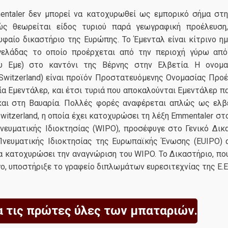
entaler δεν μπορεί να κατοχυρωθεί ως εμπορικό σήμα στ
ώς θεωρείται είδος τυριού παρά γεωγραφική προέλευση
φαίο δικαστήριο της Ευρώπης. Το Έμενταλ είναι κίτρινο ημ
γελάδας το οποίο προέρχεται από την περιοχή γύρω από
ου Εμε) στο καντόνι της Βέρνης στην Ελβετία. Η ονομα
Switzerland) είναι προϊόν Προστατευόμενης Ονομασίας Προέ
ία Εμεντάλερ, και έτσι τυριά που αποκαλούνται Εμεντάλερ π
και στη Βαυαρία. Πολλές φορές αναφέρεται απλώς ως ελβε
witzerland, η οποία έχει κατοχυρώσει τη λέξη Emmentaler σ
νευματικής Ιδιοκτησίας (WIPO), προσέφυγε στο Γενικό Δικ
Πνευματικής Ιδιοκτησίας της Ευρωπαϊκής Ένωσης (EUIPO) 
α κατοχυρώσει την αναγνώριση του WIPO. Το Δικαστήριο, πο
, υποστήριξε το γραφείο διπλωμάτων ευρεσιτεχνίας της Ε.Ε
α τις πρώτες ύλες των μπαταριών.