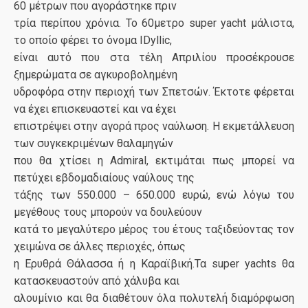
60 μέτρων που αγοράστηκε πριν
τρία περίπου χρόνια. Το 60μετρο super yacht μάλιστα,
το οποίο φέρει το όνομα IDyllic,
είναι αυτό που στα τέλη Απριλίου προσέκρουσε
ξημερώματα σε αγκυροβολημένη
υδροφόρα στην περιοχή των Σπετσών. Έκτοτε φέρεται
να έχει επισκευαστεί και να έχει
επιστρέψει στην αγορά προς ναύλωση. Η εκμετάλλευση
των συγκεκριμένων θαλαμηγών
που θα χτίσει η Admiral, εκτιμάται πως μπορεί να
πετύχει εβδομαδιαίους ναύλους της
τάξης των 550.000 – 650.000 ευρώ, ενώ λόγω του
μεγέθους τους μπορούν να δουλεύουν
κατά το μεγαλύτερο μέρος του έτους ταξιδεύοντας τον
χειμώνα σε άλλες περιοχές, όπως
η Ερυθρά Θάλασσα ή η Καραϊβική.Τα super yachts θα
κατασκευαστούν από χάλυβα και
αλουμίνιο και θα διαθέτουν όλα πολυτελή διαμόρφωση