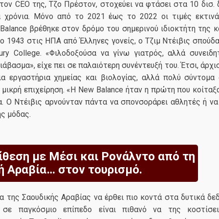
ον CEO της, Τζο Πρέστον, στοχεύει να φτάσει στα 10 δισ. 
 χρόνια. Μόνο από το 2021 έως το 2022 οι τιμές εκτιν
Balance βρέθηκε στον δρόμο του σημερινού ιδιοκτήτη της κ
ο 1943 στις ΗΠΑ από Έλληνες γονείς, ο Τζιμ Ντέιβις σπούδ
ury College. «Φιλοδοξούσα να γίνω γιατρός, αλλά συνειδη
ιάβασμα», είχε πει σε παλαιότερη συνέντευξή του. Έτσι, άρχι
ια εργαστήρια χημείας και βιολογίας, αλλά πολύ σύντομα
 μικρή επιχείρηση. «Η New Balance ήταν η πρώτη που κοίτα
α. Ο Ντέιβις αρνούνταν πάντα να σπονσοράρει αθλητές ή να
ης μόδας.
ίθεση με Μέσι και Ρονάλντο από τη
ή Αραβία… στον τουρισμό.
 της Σαουδικής Αραβίας να έρθει πιο κοντά στα δυτικά δεδ
ι σε παγκόσμιο επίπεδο είναι πιθανό να της κοστίσε