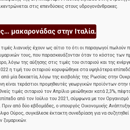
ικεντρώνεται στις επενδύσεις στους υδρογονάνθρακες.
ης… μακαρονάδας στην Ιταλία.
 τιμές λιανικής έχουν ως αίτιο το ότι οι παραγωγοί πωλούν 
υμαρικών τους, που παρασκευάζονταν όταν το κόστος των 
ρο, λόγω της αύξησης στις τιμές του σιταριού και της ενέργ
022 η τιμή του σιταριού κορυφώθηκε στα υψηλότερα επίπεδά
από μία δεκαετία, λόγω της εισβολής της Ρωσίας στην Ουκρ
θνη είναι τεράστιοι προμηθευτές γεωργικών προϊόντων στην
εθνείς τιμές σιταριού τον Απρίλιο μειώθηκαν κατά 2,3%, πέφ
πίπεδο από τον Ιούλιο του 2021, σύμφωνα με τον Οργανισμό
. Πριν από δύο εβδομάδες, ο υπουργός Οικονομικής Ανάπτυξη
όλφο Ούρος, συγκάλεσε έκτακτη συνεδρίαση για να συζητηθεί
ν ζυμαρικών.