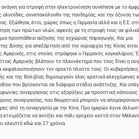
 ανάγκη για στροφή στην ηλεκτροκίνηση συνέπεσε με το έμφ
 αλυσίδες, συνεπακόλουθο της πανδημίας, και την όξυνση τ
νας. Εξώθησε, έτσι, χώρες όπως η Γερμανία αλλά και η Ε.Ε. σ
ήτηση των πρώτων υλών, αφενός με τη στροφή τους σε φιλικ
μια προσπάθεια αύξησης της εγχώριας παραγωγής. Και μια
της Δύσης για απεξάρτηση από την κυριαρχία της Κίνας είναι
ς Αμερικής, στις οποίες στράφηκε ο Γερμανός καγκελάριος. Έτ
τιας Αμερικής βλέπουν το πλεονέκτημα που τους δίνει η συγ
α κεφαλαιοποιήσουν τον ορυκτό πλούτο τους. Οι κυβερνήσεις 
ής και της Βολιβίας δημιουργούν όλες κρατικά ελεγχόμενες ε
θίου που βρίσκονται σε διάφορα στάδια ανάπτυξης. Και υπέ
μφωνίες συνεργασίας στις εξορύξεις με προοπτική κάποιους
όρους συνεργασίας, που θεωρητικά μπορούν να απομακρύνουν
ρες από τη συνεργασία με την Κίνα. Προ ημερών έγινε άλλω
ία ετοιμάζεται να ανοίξει και πάλι ορυχείο κοντά στον Μέλαν
ι κλειστό εδώ και 27 χρόνια.