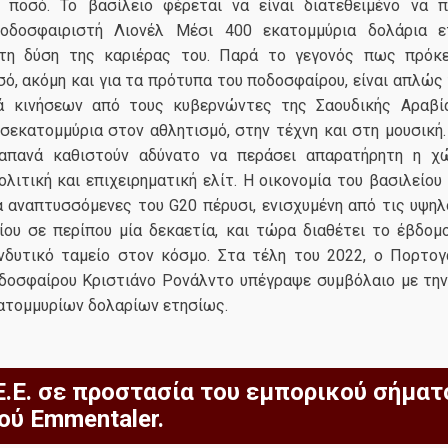
 ποσό. Το βασίλειο φέρεται να είναι διατεθειμένο να 
ποδοσφαιριστή Λιονέλ Μέσι 400 εκατομμύρια δολάρια ε
τη δύση της καριέρας του. Παρά το γεγονός πως πρόκε
ό, ακόμη και για τα πρότυπα του ποδοσφαίρου, είναι απλώς
ά κινήσεων από τους κυβερνώντες της Σαουδικής Αραβία
σεκατομμύρια στον αθλητισμό, στην τέχνη και στη μουσική.
απανά καθιστούν αδύνατο να περάσει απαρατήρητη η χ
λιτική και επιχειρηματική ελίτ. Η οικονομία του βασιλείου
α αναπτυσσόμενες του G20 πέρυσι, ενισχυμένη από τις υψηλ
ίου σε περίπου μία δεκαετία, και τώρα διαθέτει το έβδομ
νδυτικό ταμείο στον κόσμο. Στα τέλη του 2022, ο Πορτο
δοσφαίρου Κριστιάνο Ρονάλντο υπέγραψε συμβόλαιο με την 
κατομμυρίων δολαρίων ετησίως.
 Ε.Ε. σε προστασία του εμπορικού σήμα
ού Emmentaler.