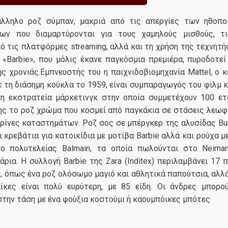
άλληλο ροζ σύμπαν, μακριά από τις απεργίες των ηθοπο
φων που διαμαρτύρονται για τους χαμηλούς μισθούς, τι
 τις πλατφόρμες streaming, αλλά και τη χρήση της τεχνητή
ία «Barbie», που μόλις έκανε παγκόσμια πρεμιέρα, πυροδοτε
ς χρονιάς.Εμπνευστής του η παιχνιδοβιομηχανία Mattel, o 
τη διάσημη κούκλα το 1959, είναι συμπαραγωγός του φιλμ κ
νη εκστρατεία μάρκετινγκ στην οποία συμμετέχουν 100 ετα
ης το ροζ χρώμα που κοσμεί από παγκάκια σε στάσεις λεωφ
ρίνες καταστημάτων. Ροζ σος σε μπέργκερ της αλυσίδας Bur
 κρεβάτια για κατοικίδια με μοτίβα Barbie αλλά και ρούχα 
ο πολυτελείας Balmain, τα οποία πωλούνται στο Neima
άρια. Η συλλογή Barbie της Zara (Inditex) περιλαμβάνει 17 
, όπως ένα ροζ ολόσωμο μαγιό και αθλητικά παπούτσια, αλλ
αίκες είναι πολύ ευρύτερη, με 85 είδη. Οι άνδρες μπορο
την τάση με ένα φούξια κοστούμι ή καουμπόικες μπότες