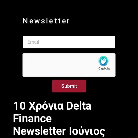
Newsletter
E
E
m
m
a
a
i
i
l
l
E
*
m
a
i
Submit
l
*
10 Χρόνια Delta
Finance
Newsletter Ιούνιος