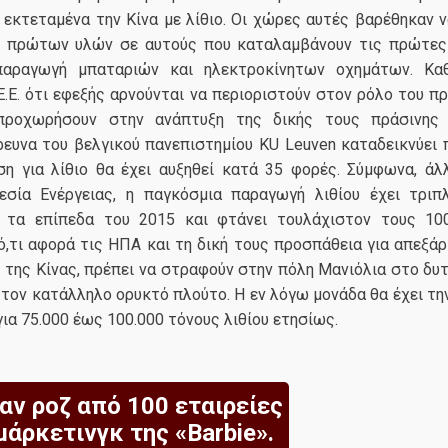
εκτεταμένα την Κίνα με λίθιο. Oι χώρες αυτές βαρέθηκαν ν
 πρώτων υλών σε αυτούς που καταλαμβάνουν τις πρώτες
παραγωγή μπαταριών και ηλεκτροκίνητων οχημάτων. Καθ
.Ε. ότι εφεξής αρνούνται να περιοριστούν στον ρόλο του π
προχωρήσουν στην ανάπτυξη της δικής τους πράσινης β
ευνα του βελγικού πανεπιστημίου KU Leuven καταδεικνύει 
ση για λίθιο θα έχει αυξηθεί κατά 35 φορές. Σύμφωνα, άλ
εσία Ενέργειας, η παγκόσμια παραγωγή λιθίου έχει τριπ
 τα επίπεδα του 2015 και φτάνει τουλάχιστον τους 10
ό,τι αφορά τις ΗΠΑ και τη δική τους προσπάθεια για απεξά
της Κίνας, πρέπει να στραφούν στην πόλη Μανιόλια στο δυτ
 τον κατάλληλο ορυκτό πλούτο. Η εν λόγω μονάδα θα έχει τ
ια 75.000 έως 100.000 τόνους λιθίου ετησίως.
ναν ροζ από 100 εταιρείες
μάρκετινγκ της «Barbie».