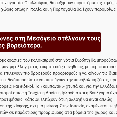
την υγρασία. Οι ελλείψεις θα αυξήσουν περαιτέρω τις τιμές, 
ι χώρες όπως η Ιταλία και η Πορτογαλία θα έχουν παρομοίω
ωνες στη Μεσόγειο στέλνουν τους
ες βορειότερα.
ρμοκρασίες του καλοκαιριού στη νότια Ευρώπη θα μπορούσαν
μόνιμη αλλαγή στις τουριστικές συνήθειες, με περισσότερο
α επιλέγουν πιο δροσερούς προορισμούς ή να κάνουν τις δια
 το φθινόπωρο ώστε να αποφύγουν την υπερβολική ζέστη, πρ
φορείς και ειδικοί. Το «καμπανάκι» χτυπά και για την Ελλάδα.
ρισμοί όπως η Τσεχία, η Δανία, η Ιρλανδία και η Βουλγαρία έχο
προτιμήσεις. Κάποιοι ελπίζουν ότι η αλλαγή θα είναι απλώς
ση της κίνησης, όχι μια μείωση. Στην Ισπανία, αναμένεται υψη
οπών σε παράκτιους προορισμούς στα βόρεια της χώρας και 