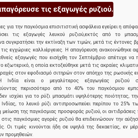
απαγόρευσε τις εξαγωγές ρυζιού.
ες για την παγκόσμια επισιτιστική ασφάλεια εγείρει η απόφα
ύσει τις εξαγωγές λευκού ρυζιού,εκτός από το μπασμ
να συγκρατήσει την εκτίναξη των τιμών, μετά τις έντονες 
 τις εγχώριες καλλιέργειες. Η απαγόρευση ανακοινώθηκε α
εθνείς εξαγωγές που εισήχθη τον Σεπτέμβριο απέτυχε να π
ο εξωτερικό, η οποία εκτοξεύθηκε μετά τις ακραίες κλιματ
ταραχές στον εφοδιασμό σιτηρών στον απόηχο της ρωσικής ε
 Η Ινδία είναι ο μεγαλύτερος εξαγωγέας ρυζιού σ
εύοντας περισσότερο από το 40% τoυ παγκόσμιου εμπο
δεν ισχύει για το ρύζι μπασμάτι υψηλότερης ποιότητας, τη
ς Ινδίας, το λευκό ρύζι αντιπροσωπεύει περίπου το 25% τ
 μείωση της παγκόσμιας προσφοράς ρυζιού, οι αντιδράσεις 
 στις παγκόσμιες αγορές ρυζιού θα επιδεινώσουν την αύξησ
ές. Οι τιμές κινούνται ήδη σε υψηλά της δεκαετίας, εν μέ
ν προμηθειών.