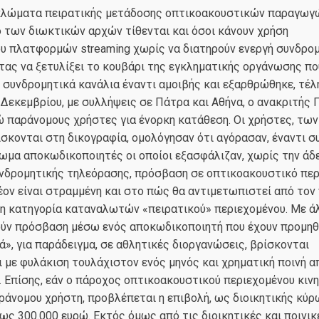
κλώματα πειρατικής μετάδοσης οπτικοακουστικών παραγωγώ
 των διωκτικών αρχών τίθενται και όσοι κάνουν χρήση
υ πλατφορμών streaming χωρίς να διατηρούν ενεργή συνδρομ
ς να ξετυλίξει το κουβάρι της εγκληματικής οργάνωσης πο
 συνδρομητικά κανάλια έναντι αμοιβής και εξαρθρώθηκε, τέλ
Δεκεμβρίου, με συλλήψεις σε Πάτρα και Αθήνα, ο ανακριτής
 παράνομους χρήστες για ένορκη κατάθεση. Οι χρήστες, των
ίσκονται στη δικογραφία, ομολόγησαν ότι αγόρασαν, έναντι σ
ωμα αποκωδικοποιητές οι οποίοι εξασφάλιζαν, χωρίς την άδ
δρομητικής τηλεόρασης, πρόσβαση σε οπτικοακουστικό περ
ον είναι στραμμένη και στο πώς θα αντιμετωπιστεί από τον 
η κατηγορία καταναλωτών «πειρατικού» περιεχομένου. Με άλ
ύν πρόσβαση μέσω ενός αποκωδικοποιητή που έχουν προμηθ
ά», για παράδειγμα, σε αθλητικές διοργανώσεις, βρίσκονται
 με φυλάκιση τουλάχιστον ενός μηνός και χρηματική ποινή α
. Επίσης, εάν ο πάροχος οπτικοακουστικού περιεχομένου κινη
ράνομου χρήστη, προβλέπεται η επιβολή, ως διοικητικής κύρ
ως 300.000 ευρώ. Εκτός όμως από τις διοικητικές και ποινικ