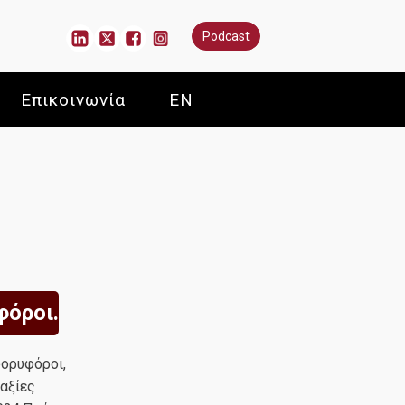
Podcast
Επικοινωνία
EN
φόροι.
δορυφόροι,
αξίες