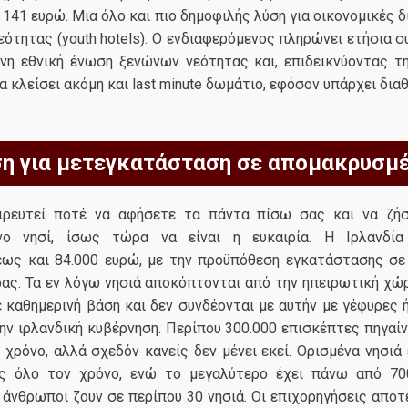
 141 ευρώ. Μια όλο και πιο δημοφιλής λύση για οικονομικές δ
εότητας (youth hotels). Ο ενδιαφερόμενος πληρώνει ετήσια 
νη εθνική ένωση ξενώνων νεότητας και, επιδεικνύοντας τ
να κλείσει ακόμη και last minute δωμάτιο, εφόσον υπάρχει δια
η για μετεγκατάσταση σε απομακρυσμέ
ιρευτεί ποτέ να αφήσετε τα πάντα πίσω σας και να ζή
νο νησί, ίσως τώρα να είναι η ευκαιρία. Η Ιρλανδία
έως και 84.000 ευρώ, με την προϋπόθεση εγκατάστασης σε
ρας. Τα εν λόγω νησιά αποκόπτονται από την ηπειρωτική χώ
 καθημερινή βάση και δεν συνδέονται με αυτήν με γέφυρες 
ν ιρλανδική κυβέρνηση. Περίπου 300.000 επισκέπτες πηγαίν
 χρόνο, αλλά σχεδόν κανείς δεν μένει εκεί. Ορισμένα νησιά
ς όλο τον χρόνο, ενώ το μεγαλύτερο έχει πάνω από 700
 άνθρωποι ζουν σε περίπου 30 νησιά. Οι επιχορηγήσεις απο