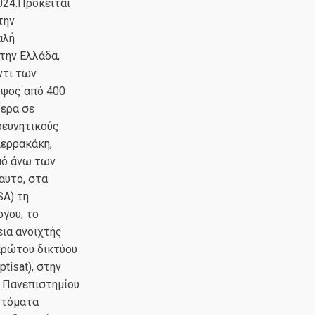
024.Πρόκειται
την
αλή
την Ελλάδα,
ντι των
ύψος από 400
τερα σε
ρευνητικούς
ιερρακάκη,
μό άνω των
αυτό, στα
SA) τη
ργου, το
εια ανοιχτής
πρώτου δικτύου
tisat), στην
υ Πανεπιστημίου
αυτόματα