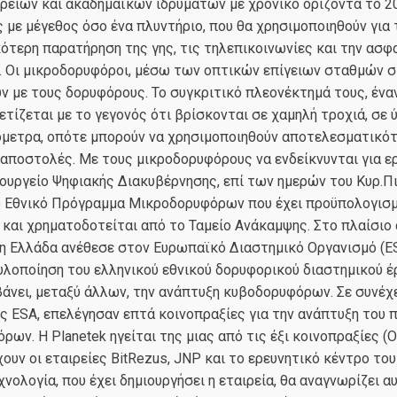
ρειών και ακαδημαϊκών ιδρυμάτων με χρονικό ορίζοντα το 2
 με μέγεθος όσο ένα πλυντήριο, που θα χρησιμοποιηθούν για 
τερη παρατήρηση της γης, τις τηλεπικοινωνίες και την ασφ
. Οι μικροδορυφόροι, μέσω των οπτικών επίγειων σταθμών σ
ν με τους δορυφόρους. Το συγκριτικό πλεονέκτημά τους, ένα
τίζεται με το γεγονός ότι βρίσκονται σε χαμηλή τροχιά, σε 
όμετρα, οπότε μπορούν να χρησιμοποιηθούν αποτελεσματικό
αποστολές. Με τους μικροδορυφόρους να ενδείκνυνται για ε
ουργείο Ψηφιακής Διακυβέρνησης, επί των ημερών του Κυρ.Π
ο Εθνικό Πρόγραμμα Μικροδορυφόρων που έχει προϋπολογισ
 και χρηματοδοτείται από το Ταμείο Ανάκαμψης. Στο πλαίσιο 
 η Ελλάδα ανέθεσε στον Ευρωπαϊκό Διαστημικό Οργανισμό (E
 υλοποίηση του ελληνικού εθνικού δορυφορικού διαστημικού έ
άνει, μεταξύ άλλων, την ανάπτυξη κυβοδορυφόρων. Σε συνέχ
 ESA, επελέγησαν επτά κοινοπραξίες για την ανάπτυξη του 
ων. Η Planetek ηγείται της μιας από τις έξι κοινοπραξίες (Op
ουν οι εταιρείες BitRezus, JNP και το ερευνητικό κέντρο το
χνολογία, που έχει δημιουργήσει η εταιρεία, θα αναγνωρίζει 