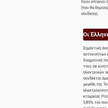
ποιοι επίγειοι
(που θα δημιου
σύνδεσης.
Οι Έλλην
Σημαντική άν
αυτοκινήτων 
διαχρονική πο
τους σε κινη
ηλεκτρικών αυ
συνδέεται άμε
μεγέθη της T
ηλεκτροκίνητ
εταιρείας Pri
5,85% του συ