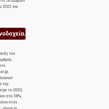
ρώτο τετράμηνο
υ 2022 και
νοδοχεία.
ειξη του
ημέρας.
στο
t.gr,
χειακών
α της
ίχε το 2020,
νε στο 38%,
κόνα στον
, μόνον οι