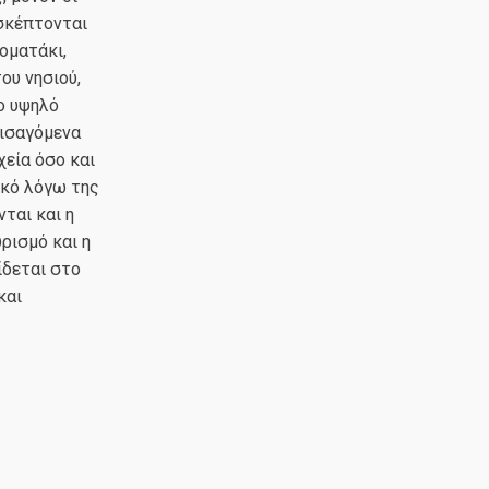
ισκέπτονται
οματάκι,
ου νησιού,
ο υψηλό
ισαγόμενα
εία όσο και
ικό λόγω της
ται και η
ρισμό και η
ίδεται στο
και