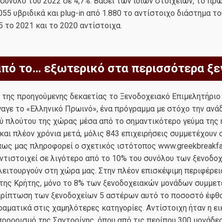
 σύνολο του 2022 σε 4,7%. Βάσει των ίδιων στοιχείων, το π
55 υβριδικά και plug-in από 1.880 το αντίστοιχο διάστημα το
35 το 2021 και το 2020 αντίστοιχα.
πό το… εξωτερικό στα περισσότερα ξε
 της προηγούμενης δεκαετίας το Ξενοδοχειακό Επιμελητήριο
αγε το «Ελληνικό Πρωινό», ένα πρόγραμμα με στόχο την ανάδ
ύ πλούτου της χώρας μέσα από το σημαντικότερο γεύμα της 
και πλέον χρόνια μετά, μόλις 843 επιχειρήσεις συμμετέχουν 
ως μας πληροφορεί ο σχετικός ιστότοπος www.greekbreakfas
ντιστοιχεί σε λιγότερο από το 10% του συνόλου των ξενοδο
ειτουργούν στη χώρα μας. Στην πλέον επισκέψιμη περιφέρει
της Κρήτης, μόνο το 8% των ξενοδοχειακών μονάδων συμμετε
περίπτωση των ξενοδοχείων 5 αστέρων αυτό το ποσοστό έφθα
αματικά στις χαμηλότερες κατηγορίες. Αντίστοιχη ήταν η ει
ροορισμό της Σαντορίνης, όπου από τις περίπου 300 μονάδες