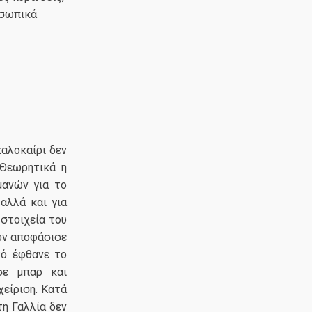
οσωπικά
καλοκαίρι δεν
 Θεωρητικά η
μανών για το
 αλλά και για
στοιχεία του
ών αποφάσισε
τό έφθανε το
σε μπαρ και
χείριση. Κατά
η Γαλλία δεν