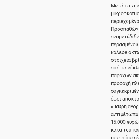
Μετά τα κυ
μικροσκόπιο
περιεχομένο
Προσπαθώντα
αναμετέδιδε
περασμένου 
κάλεσε οκτώ
στοιχεία βρ
από το κύκλ
παρόχων συν
προσοχή πλέ
συγκεκριμέν
όσοι αποκτο
«μαύρη αγορ
αντιμέτωποι
15.000 ευρώ
κατά του πα
προστίμου έ