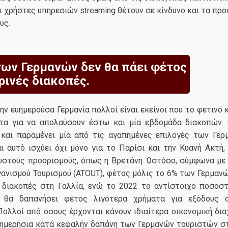
ι χρήστες υπηρεσιών streaming θέτουν σε κίνδυνο και τα πρ
υς.
των Γερμανών δεν θα πάει φέτος
ρινές διακοπές.
ην ευημερούσα Γερμανία πολλοί είναι εκείνοι που το φετινό 
τα για να απολαύσουν έστω και μία εβδομάδα διακοπών.
 και παραμένει μία από τις αγαπημένες επιλογές των Γερ
ι αυτό ισχύει όχι μόνο για το Παρίσι και την Κυανή Ακτή,
ωστούς προορισμούς, όπως η Βρετάνη. Ωστόσο, σύμφωνα με 
γανισμού Τουρισμού (ATOUT), φέτος μόλις το 6% των Γερμαν
α διακοπές στη Γαλλία, ενώ το 2022 το αντίστοιχο ποσοσ
 θα δαπανήσει φέτος λιγότερα χρήματα για εξόδους 
Πολλοί από όσους έρχονται κάνουν ιδιαίτερα οικονομική δια
 ημερήσια κατά κεφαλήν δαπάνη των Γερμανών τουριστών στ