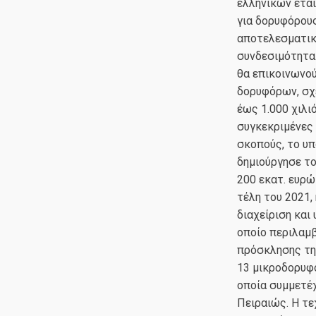
ελληνικών εται
για δορυφόρους
αποτελεσματικό
συνδεσιμότητα
θα επικοινωνού
δορυφόρων, σχε
έως 1.000 χιλι
συγκεκριμένες 
σκοπούς, το υπ
δημιούργησε τ
200 εκατ. ευρώ
τέλη του 2021,
διαχείριση και
οποίο περιλαμβ
πρόσκλησης της
13 μικροδορυφόρ
οποία συμμετέχ
Πειραιώς. Η τε