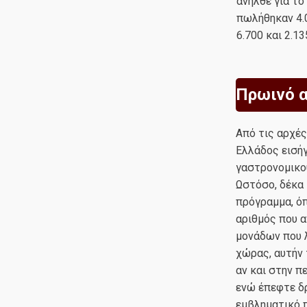
ανήλθε για το
πωλήθηκαν 4.0
6.700 και 2.1
Πρωινό α
Από τις αρχές
Ελλάδος εισήγ
γαστρονομικο
Ωστόσο, δέκα 
πρόγραμμα, όπ
αριθμός που α
μονάδων που λ
χώρας, αυτήν 
αν και στην 
ενώ έπεφτε δρ
εμβληματικό π