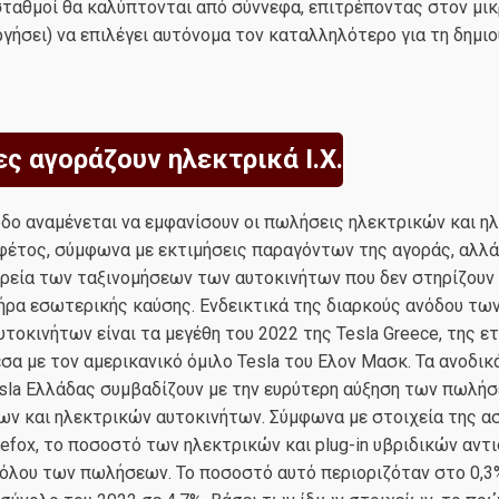
 σταθμοί θα καλύπτονται από σύννεφα, επιτρέποντας στον μ
ργήσει) να επιλέγει αυτόνομα τον καταλληλότερο για τη δημιο
ες αγοράζουν ηλεκτρικά Ι.Χ.
οδο αναμένεται να εμφανίσουν οι πωλήσεις ηλεκτρικών και η
φέτος, σύμφωνα με εκτιμήσεις παραγόντων της αγοράς, αλλά 
ρεία των ταξινομήσεων των αυτοκινήτων που δεν στηρίζουν 
τήρα εσωτερικής καύσης. Ενδεικτικά της διαρκούς ανόδου τ
τοκινήτων είναι τα μεγέθη του 2022 της Tesla Greece, της ε
σα με τον αμερικανικό όμιλο Tesla του Ελον Μασκ. Τα ανοδικά
esla Ελλάδας συμβαδίζουν με την ευρύτερη αύξηση των πωλή
ων και ηλεκτρικών αυτοκινήτων. Σύμφωνα με στοιχεία της α
cefox, το ποσοστό των ηλεκτρικών και plug-in υβριδικών αντ
νόλου των πωλήσεων. Το ποσοστό αυτό περιοριζόταν στο 0,3%