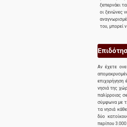
ξεπερνάει τα
οι ξενώνες ν
αναγνωρισμέ
του, μπορεί 
Επιδότησ
Αν έχετε ονε
απομακρυσμέ
επιχορήγηση 
νησιά της χώ
παλίρροιας σε
σύμφωνα με τη
τα νησιά κάθε
δύο κατοίκου
περίπου 3.000