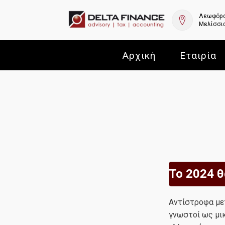
Λεωφόρο
Μελίσσια
Αρχική
Εταιρία
Το 2024 θ
Αντίστροφα μετ
γνωστοί ως μι