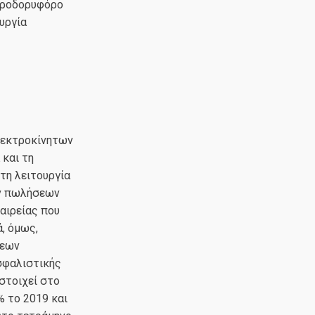
ικροδορυφόρο
υργία
λεκτροκίνητων
και τη
τη λειτουργία
ων πωλήσεων
ταιρείας που
, όμως,
σεων
σφαλιστικής
ιστοιχεί στο
 το 2019 και