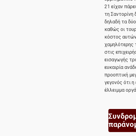
21 είχαν πάρε
τη Σαντορίνη 
δηλαδή τα δύ
καθώς οι τουρ
κόστος αυτών
χαμηλότερης τ
στις επιχειρή
εισαγωγής τρο
ευκαιρία ανάδ
προοπτική μεγ
γεγονός ότι η
έλλειμμα οργ
Συνδρομ
παράνο