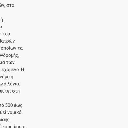
ν, στο
ή.
υ
η του
 Πατρών
 οποίων τα
υνδρομής,
εια των
ιεχόμενο. Η
νόμο η
λα λόγια,
ευτεί στη
πό 500 έως
θεί νομικά
ωσης,
ές κυρώσεις,