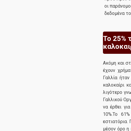
οι παράνομο
δεδομένα το
Το 25% 
καλοκαι
Ακόμη και στ
έχουν χρήμα
Γαλλία ήταν
καλοκαίρι κα
λιγότερο γν
Γαλλικού Ορ
να έρθει γι
10%.Το 61%
εστιατόρια. 
μέσον όρο η