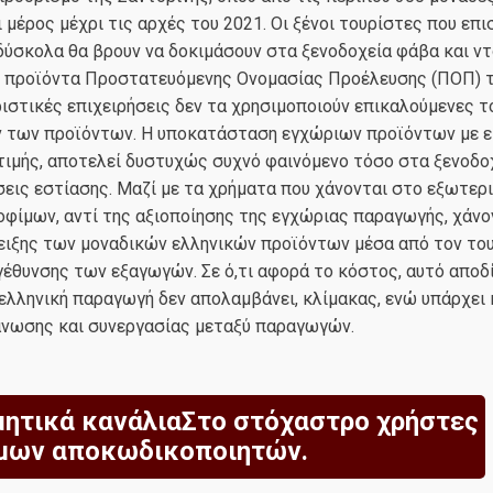
ι μέρος μέχρι τις αρχές του 2021. Οι ξένοι τουρίστες που επ
δύσκολα θα βρουν να δοκιμάσουν στα ξενοδοχεία φάβα και ντ
ο προϊόντα Προστατευόμενης Ονομασίας Προέλευσης (ΠΟΠ) τ
ιστικές επιχειρήσεις δεν τα χρησιμοποιούν επικαλούμενες τ
 των προϊόντων. Η υποκατάσταση εγχώριων προϊόντων με ε
ιμής, αποτελεί δυστυχώς συχνό φαινόμενο τόσο στα ξενοδοχ
σεις εστίασης. Μαζί με τα χρήματα που χάνονται στο εξωτερ
φίμων, αντί της αξιοποίησης της εγχώριας παραγωγής, χάνον
ειξης των μοναδικών ελληνικών προϊόντων μέσα από τον του
έθυνσης των εξαγωγών. Σε ό,τι αφορά το κόστος, αυτό αποδ
 ελληνική παραγωγή δεν απολαμβάνει, κλίμακας, ενώ υπάρχει 
άνωσης και συνεργασίας μεταξύ παραγωγών.
ητικά κανάλιαΣτο στόχαστρο χρήστες
μων αποκωδικοποιητών.