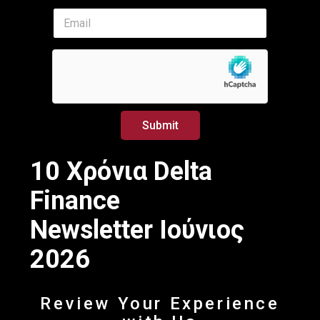
E
E
m
m
a
a
i
i
l
l
E
*
m
a
i
Submit
l
E
m
10 Χρόνια Delta
a
i
Finance
l
Newsletter Ιούνιος
2026
Review Your Experience