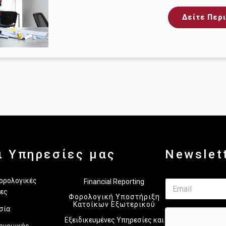
Δείτε Περ
ι Υπηρεσίες μας
Newslet
*
Φορολογικές
Financial Reporting
E
E
m
ες
m
Φορολογική Υποστήριξη
a
a
Κατοίκων Εξωτερικού
σία
i
i
Εξειδικευμένες Υπηρεσίες και
l
l
ονομικής