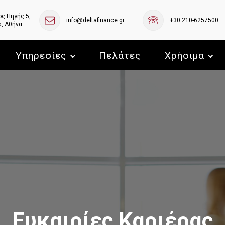
ς Πηγής 5,
info@deltafinance.gr
+30 210-6257500
, Αθήνα
Υπηρεσίες
Πελάτες
Χρήσιμα
Ευκαιρίες Καριέρας