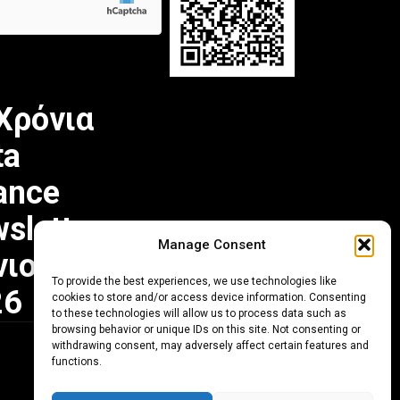
Χρόνια
ta
ance
sletter
Manage Consent
νιος
To provide the best experiences, we use technologies like
26
cookies to store and/or access device information. Consenting
to these technologies will allow us to process data such as
browsing behavior or unique IDs on this site. Not consenting or
withdrawing consent, may adversely affect certain features and
functions.