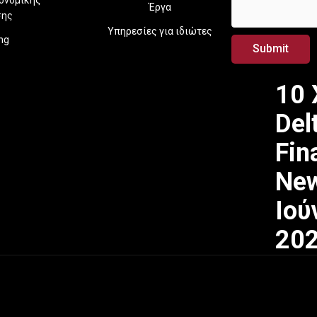
*
Έργα
*
σης
Υπηρεσίες για ιδιώτες
ing
Submit
10 
Del
Fin
New
Ιού
20