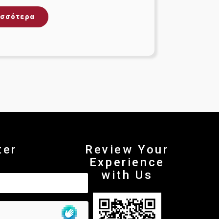
ισσότερα
ter
Review Your
Experience
with Us