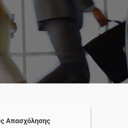
υς Απασχόλησης