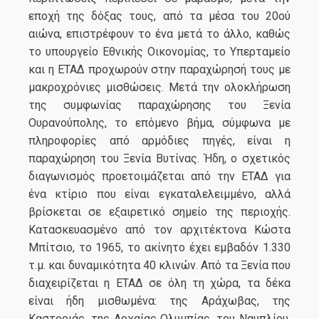
εποχή της δόξας τους, από τα μέσα του 20ού
αιώνα, επιστρέφουν το ένα μετά το άλλο, καθώς
το υπουργείο Εθνικής Οικονομίας, το Υπερταμείο
και η ΕΤΑΔ προχωρούν στην παραχώρησή τους με
μακροχρόνιες μισθώσεις. Μετά την ολοκλήρωση
της συμφωνίας παραχώρησης του Ξενία
Ουρανούπολης, το επόμενο βήμα, σύμφωνα με
πληροφορίες από αρμόδιες πηγές, είναι η
παραχώρηση του Ξενία Βυτίνας. Ήδη, ο σχετικός
διαγωνισμός προετοιμάζεται από την ΕΤΑΔ για
ένα κτίριο που είναι εγκαταλελειμμένο, αλλά
βρίσκεται σε εξαιρετικό σημείο της περιοχής.
Κατασκευασμένο από τον αρχιτέκτονα Κώστα
Μπίτσιο, το 1965, το ακίνητο έχει εμβαδόν 1.330
τ.μ. και δυναμικότητα 40 κλινών. Από τα Ξενία που
διαχειρίζεται η ΕΤΑΔ σε όλη τη χώρα, τα δέκα
είναι ήδη μισθωμένα: της Αράχωβας, της
Καστοριάς, της Αρχαίας Ολυμπίας, του Ναυπλίου,