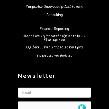
Υπηρεσίες Οικονομικής Διεύθυνσης
Consulting
Financial Reporting
Φορολογική Υποστήριξη Κατοίκων
Εξωτερικού
Εξειδικευμένες Υπηρεσίες και Έργα
Υπηρεσίες για ιδιώτες
Newsletter
E
E
m
m
a
a
i
i
l
l