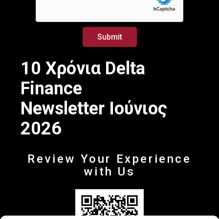
E
*
m
a
i
Submit
l
E
m
10 Χρόνια Delta
a
i
Finance
l
Newsletter Ιούνιος
2026
Review Your Experience
with Us