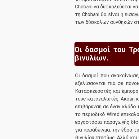
Chobani να δυσκολεύεται να
τη Chobani θα είναι η εισα
των δύσκολων συνθηκών στ
Οι δασμοί του Τρ
βινυλίων.
Οι δασμοί που ανακοίνωσε
εξελίσσονται πια σε πονο
Κατασκευαστές και έμπορο
τους καταναλωτές. Ακόμη κ
επιβάρυνση σε έναν κλάδο 
το περιοδικό Wired επικαλ
εργοστάσια παραγωγής δίσκ
για παράδειγμα, την έδρα τ
βινυλίου ετησίως. Αλλά και