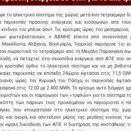
ψε το ηλεκτρικό σύστημα της χώρας μετά ένα τετραήμερο δι
ε περικοπές πράσινης ενέργειας και εισαγωγών από τους
ίνδυνο του μπλακ άουτ. Τις κρίσιμες ώρες του μεσημεριού, 
των φωτοβολταϊκών, ο ΑΔΜΗΕ έπειτα από συνεννόηση μ
Μακεδονία, Αλβανία, Βουλγαρία, Τουρκία) περιόρισε τις 
σαν σωρευτικά το τετραήμερο από τη Μεγάλη Παρασκευή έω
ηλαδή, να πεταχτεί στα σκουπίδια ενέργεια από ΑΠΕ που α
α κρατηθεί όρθιο το ηλεκτρικό σύστημα και να μη βυθιστε
γκαίες περικοπές σε επίπεδο 24ώρου έφτασαν στις 11,5 GW
εριανές ώρες την Κυριακή του Πάσχα, οι περικοπές έφτα
άφηκε στις 12.00 με 2.400 MWh. Το κρίσιμο αυτό διήμερο χρ
χειριστών και οι παραγωγοί των «τυφλών» για το σύστημα
ακόπτη των πάρκων τους προκειμένου να περιοριστεί η π
θήκες που επικράτησαν στο ηλεκτρικό σύστημα της χώ
ές και αγορά, και αποτελούν μέρος της μεγάλης εικόνας 
ην υψηλή διείσδυση των ΑΠΕ. Η διατήρηση της ευστάθειας