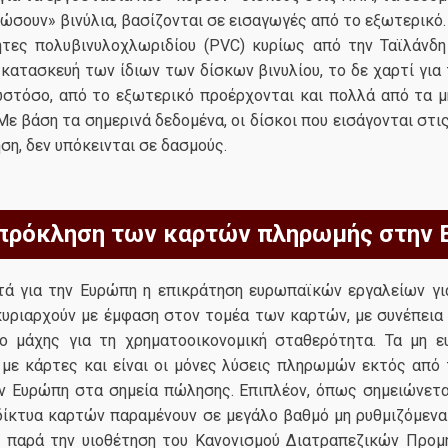
πώσουν» βινύλια, βασίζονται σε εισαγωγές από το εξωτερικό.
τες πολυβινυλοχλωριδίου (PVC) κυρίως από την Ταϊλάνδη
 κατασκευή των ίδιων των δίσκων βινυλίου, το δε χαρτί για
στόσο, από το εξωτερικό προέρχονται και πολλά από τα μ
ε βάση τα σημερινά δεδομένα, οι δίσκοι που εισάγονται στ
η, δεν υπόκεινται σε δασμούς.
πρόκληση των καρτών πληρωμής στην Ε
τά για την Ευρώπη η επικράτηση ευρωπαϊκών εργαλείων γι
κυριαρχούν με έμφαση στον τομέα των καρτών, με συνέπει
ίο μάχης για τη χρηματοοικονομική σταθερότητα. Τα μη
με κάρτες και είναι οι μόνες λύσεις πληρωμών εκτός από
ν Ευρώπη στα σημεία πώλησης. Επιπλέον, όπως σημειώνετα
δίκτυα καρτών παραμένουν σε μεγάλο βαθμό μη ρυθμιζόμενα 
η, παρά την υιοθέτηση του Κανονισμού Διατραπεζικών Προμ