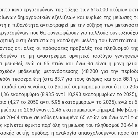
ητο κενό εργαζομένων της τάξης των 515.000 ατόμων εκτι
οίωνων δημογραφικών εξελίξεων και κυρίως της μείωσης τω
 αυτή η πιθανότητα αντιστραφεί με την αύξηση των μετανασ
 εργαζομένων που θα συνεισφέρουν για πολλούς συνταξιούχο
χητική αυτή διαπίστωση καταλήγει μελέτη του Ινστιτούτο
νοντας ότι όλες οι πρόσφατες προβολές του πληθυσμού της
δεδομένο το μη αναστρέψιμο αρνητικό ισοζύγιο γεννήσεω
 μειωθεί, ενώ οι 65 ετών και άνω θα είναι η μόνη ηλικι
χεδόν μηδενικής μετανάστευσης (48.200 για την περίοδ
όν τέσσερα έτη (στα 83,7 για τους άνδρες και στα 88,1 γι
5 παιδιά ανά γυναίκα, το βασικό συμπέρασμα είναι ότι το 20
,36 εκατομμύριο (8,935 αντί 10,293 εκατομμυρίων το 2025)
ιο (4,27 το 2050 αντί 5,95 εκατομμυρίων το 2025), ενώ οι 
ομμύρια το 2050 έναντι 2,45 εκατομμυρίων σήμερα). Με βάση 
μα 20-64 ετών σε κάθε ηλικιωμένο 65 ετών και άνω αντί των
 κρίνεται εφικτό παρ’ όλη τη μείωση του πληθυσμού 20-64 
ικιακής αυτής ομάδας, η αναλογία απασχολούμενοι προς άτ