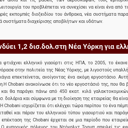
ειτουργία του προβλέπεται να συνεχίσει να είναι ένα από τ
θαρές εκπομπές διοξειδίου του άνθρακα, νέα συστήματα πα
ά συστήματα διαχείρισης αποβλήτων και υδάτων.
δύει 1,2 δισ.δολ.στη Νέα Υόρκη για ελλ
α φτιάχνει ελληνικό γιαούρτι στις ΗΠΑ, το 2005, το έκαν
γόρασε στην πολιτεία της Νέας Υόρκης, με λιγοστούς υπαλλή
κάγια επεκτείνεται, ανοίγοντας ένα ακόμη εργοστάσιο. Αυτή
.Η Chobani ανακοίνωσε ότι το νέο εργοστάσιό της, που θα 
μ. και θα παράγει πάνω από 450 εκατ. κιλά γαλακτοκομικώ
ισ. δολάρια και σύμφωνα με τη διοίκηση της εταιρείας θα είν
 Chobani ισχυρίζεται ότι ελέγχει τώρα περίπου το ένα πέμ
κταθεί και πέραν του ελληνικού τύπου γιαουρτιού και παράγ
 επέκταση της Chobani έρχεται σε μια περίοδο που εταιρε
 Ο εμπορικός πόλεμος του Ντόναλντ Τραμπ απειλεί τις εφ