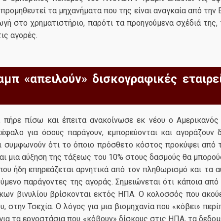
 προμηθευτεί τα μηχανήματα που της είναι αναγκαία από την 
γωγή στο χρηματιστήριο, παρότι τα προηγούμενα σχέδιά της
ις αγορές.
αμπ «απειλούν» δισκογραφικές εταιρε
, πήρε πίσω και έπειτα ανακοίνωσε εκ νέου ο Αμερικανό
κέφαλο για όσους παράγουν, εμπορεύονται και αγοράζουν δ
ι συμφωνούν ότι το όποιο πρόσθετο κόστος προκύψει από τ
αι μια αύξηση της τάξεως του 10% στους δασμούς θα μπορού
που ήδη επηρεάζεται αρνητικά από τον πληθωρισμό και τα α
ούμενο παράγοντες της αγοράς. Σημειώνεται ότι κάποια απ
ων βινυλίου βρίσκονται εκτός ΗΠΑ. Ο κολοσσός που ακούε
ου, στην Τσεχία. Ο λόγος για μια βιομηχανία που «κόβει» περ
 για τα εργοστάσια που «κόβουν» δίσκους στις ΗΠΑ, τα δεδο