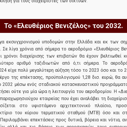
κληση για τους διαχειριστές των δικτύων.
Το «Ελευθέριος Βενιζέλος» του 2032.
ργα εκσυγχρονισμού υποδομών στην Ελλάδα και εκ των ση
η. Σε λίγα χρόνια από σήμερα το αεροδρόμιο «Ελευθέριος Βε
ι χρόνοι διαχείρισης των επιβατών θα έχουν βελτιωθεί κ
λύτερο αριθμό ταξιδιωτών από ό,τι σήμερα. Το αεροδρ
024 είχε πολύ μεγαλύτερη αύξηση τόσο το 2023 όσο και το 2
έργο της επέκτασης, προϋπολογισμού 1,28 δισ. ευρώ, θα α
ο 2032 μέσω ενός σταδιακού κατασκευαστικού προγράμματο
ήσει ούτε για μία ώρα η λειτουργία του αεροδρομίου. Η «Δι
παραχωρησιούχου εταιρείας που έχει αναλάβει τη διαχείρισ
σίζεται στο υφιστάμενο αρχιτεκτονικό πλαίσιο, προσ
κτίριο του κύριου τερματικού σταθμού (MTB) όσο και στ
 Περιλαμβάνει επεκτάσεις προς δυτικά, βόρεια και νότια, 
ών αλλά και τις βάσεις των αεροσκαφών, τους εμπορικ