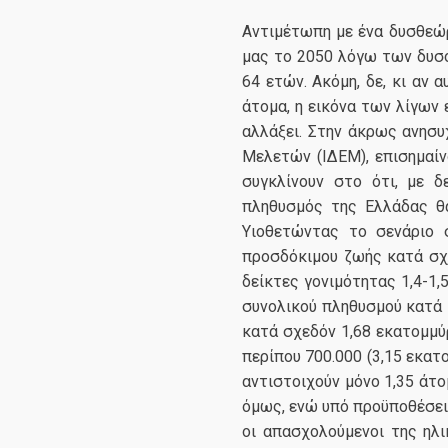
Αντιμέτωπη με ένα δυσθεώρ
μας το 2050 λόγω των δυσ
64 ετών. Ακόμη, δε, κι αν
άτομα, η εικόνα των λίγων
αλλάξει. Στην άκρως ανησυ
Μελετών (ΙΔΕΜ), επισημαί
συγκλίνουν στο ότι, με 
πληθυσμός της Ελλάδας θα
Υιοθετώντας το σενάριο σ
προσδόκιμου ζωής κατά σχεδ
δείκτες γονιμότητας 1,4-1,
συνολικού πληθυσμού κατά 1
κατά σχεδόν 1,68 εκατομμύρ
περίπου 700.000 (3,15 εκατ
αντιστοιχούν μόνο 1,35 άτο
όμως, ενώ υπό προϋποθέσεις
οι απασχολούμενοι της ηλ