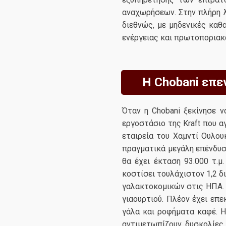
αναχωρήσεων. Στην πλήρη λ
διεθνώς, με μηδενικές κα
ενέργειας και πρωτοποριακ
Η Chobani επεν
Όταν η Chobani ξεκίνησε ν
εργοστάσιο της Kraft που α
εταιρεία του Χαμντί Ουλου
πραγματικά μεγάλη επένδυση
θα έχει έκταση 93.000 τ.
κοστίσει τουλάχιστον 1,2 δ
γαλακτοκομικών στις ΗΠΑ. Η
γιαουρτιού. Πλέον έχει επε
γάλα και ροφήματα καφέ. Η
αντιμετωπίζουν δυσκολίες.