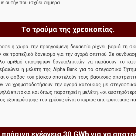
 με αυτήν που ισχύει σήμερα.
Τo τραύμα της χρεοκοπίας.
ρασε η χώρα την προηγούμενη δεκαετία ρίχνει βαριά τη σ
 σε τραπεζικό δανεισμό για την αγορά σπιτιού. Σε συνδυασ
άλο αριθμό υποψήφιων δανειοληπτών να περάσουν το κατ
βεβαιώνει η μελέτη της Alpha Bank για το στεγαστικό ζήτη
και ο φόβος του ρίσκου αποτελούν τους βασικούς αποτρεπτ
ν να χρηματοδοτήσουν την αγορά κατοικίας με στεγαστικό 
ψηλά επιτόκια και όπως παρατηρεί η μελέτη, «οι αυστηρότε
ος εξυπηρέτησης του χρέους είναι ο κύριος αποτρεπτικός πα
 πράσινη ενέργεια 30 GWh για να αποτρ