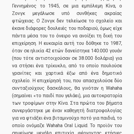
Γεννημένος το 1945, σε μια εμπόλεμη Κίνα, ο
Ζονγκ μεγάλωσε υπό συνθήκες ακραίας
φτώχειας. Ο Ζονγκ δεν τελείωσε το σχολείο και
έκανε διάφορες δουλειές του ποδαριού, όμως είχε
πάντα μέσα του το όνειρο να ανοίξει τη δική του
επιχείρηση. Η ευκαιρία αυτή του δόθηκε το 1987,
όταν σε ηλικία 42 ετών δανείστηκε 140.000 γουάν
(που τότε αντιστοιχούσαν σε 38.000 δολάρια) για
να στήσει ένα τρίκυκλο, από το οποίο πουλούσε
γρανίτες και χαρτικά έξω από ένα δημοτικό
σχολείο. Η επιχείρησή του, που απασχολούσε δύο
συνταξιούχους δασκάλους, θα γινόταν η Wahaha
(σημαίνει «το παιδί που γελάει), μια αυτοκρατορία
των τροφίμων στην Κίνα. Στα πρώτα του βήματα
συνεργάστηκε με έναν καθηγητή διατροφολογίας
για να φτιάξει ένα βιταμινούχο ποτό για παιδιά, το
οποίο ονόμαζε Wahaha Oral Liquid. Το προϊόν του
σημείωσε μεγάλη επιτυχία, φέρνοντας ετήσιες