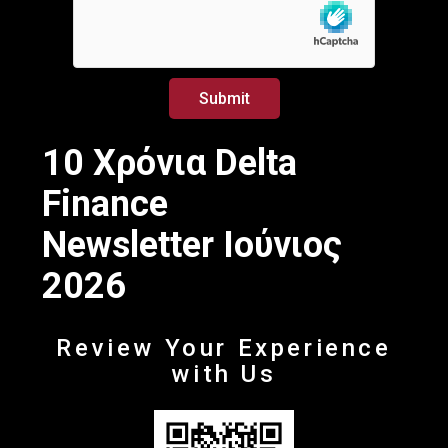
i
l
l
*
E
m
a
Submit
i
l
10 Χρόνια Delta
Finance
Newsletter Ιούνιος
2026
Review Your Experience
with Us