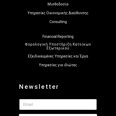
Μισθοδοσία
Υπηρεσίες Οικονομικής Διεύθυνσης
Consulting
Financial Reporting
Φορολογική Υποστήριξη Κατοίκων
Εξωτερικού
Εξειδικευμένες Υπηρεσίες και Έργα
Υπηρεσίες για ιδιώτες
Newsletter
*
E
E
m
m
a
a
i