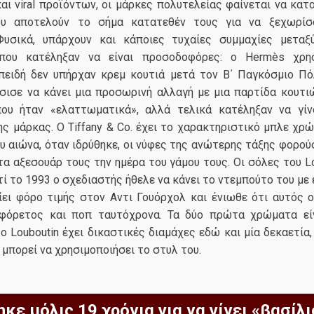
ι viral προϊόντων, οι μάρκες πολυτελείας φαίνεται να κατ
υ αποτελούν το σήμα κατατεθέν τους για να ξεχωρίσ
Φυσικά, υπάρχουν και κάποιες τυχαίες συμμαχίες μεταξ
που κατέληξαν να είναι προσοδοφόρες: ο Hermès χρησ
πειδή δεν υπήρχαν κρεμ κουτιά μετά τον Β΄ Παγκόσμιο Πόλ
σισε να κάνει μια προσωρινή αλλαγή με μια παρτίδα κουτ
ου ήταν «ελαττωματικά», αλλά τελικά κατέληξαν να γί
ς μάρκας. Ο Tiffany & Co. έχει το χαρακτηριστικό μπλε χρώ
υ αιώνα, όταν ιδρύθηκε, οι νύφες της ανώτερης τάξης φορο
 αξεσουάρ τους την ημέρα του γάμου τους. Οι σόλες του Lo
τί το 1993 ο σχεδιαστής ήθελε να κάνει το ντεμπούτο του με
ίει φόρο τιμής στον Αντι Γουόρχολ και ένιωθε ότι αυτός 
φόρετος και ποπ ταυτόχρονα. Τα δύο πρώτα χρώματα εί
ο Louboutin έχει δικαστικές διαμάχες εδώ και μία δεκαετία
 μπορεί να χρησιμοποιήσει το στυλ του.
κε μόλις 19 χρόνια για να γίνει «βασίλ