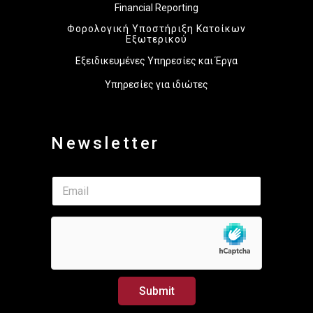
Financial Reporting
Φορολογική Υποστήριξη Κατοίκων
Εξωτερικού
Εξειδικευμένες Υπηρεσίες και Έργα
Υπηρεσίες για ιδιώτες
Newsletter
E
E
m
m
a
a
i
i
l
l
E
*
m
a
i
Submit
l
*