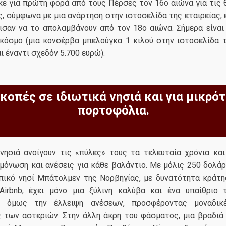
ε για πρώτη φορά από τους Πέρσες τον 16ο αιώνα για τις 
ς, σύμφωνα με μια ανάρτηση στην ιστοσελίδα της εταιρείας,
ισαν να το απολαμβάνουν από τον 18ο αιώνα. Σήμερα είναι 
κόσμο (μια κονσέρβα μπελούγκα 1 κιλού στην ιστοσελίδα τ
ι έναντι σχεδόν 5.700 ευρώ).
κοπές σε ιδιωτικά νησιά και για μικρό
πορτοφόλια.
 νησιά ανοίγουν τις «πύλες» τους τα τελευταία χρόνια κα
όνωση και ανέσεις για κάθε βαλάντιο. Με μόλις 250 δολάρι
πικό νησί Mπάτολμεν της Νορβηγίας, με δυνατότητα κράτη
irbnb, έχει μόνο μια ξύλινη καλύβα και ένα υπαίθριο τ
ι όμως την έλλειψη ανέσεων, προσφέροντας μοναδικέ
 των αστεριών. Στην άλλη άκρη του φάσματος, μια βραδιά