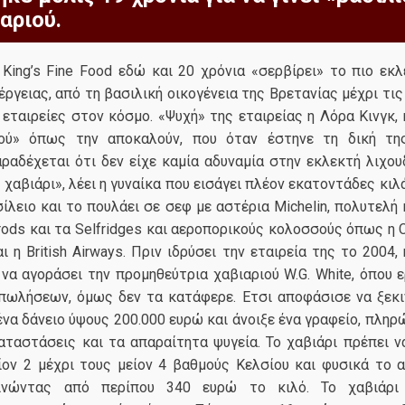
αριού.
King’s Fine Food εδώ και 20 χρόνια «σερβίρει» το πιο εκλ
έργειας, από τη βασιλική οικογένεια της Βρετανίας μέχρι τι
εταιρείες στον κόσμο. «Ψυχή» της εταιρείας η Λόρα Κινγκ,
ιού» όπως την αποκαλούν, που όταν έστηνε τη δική της
αδέχεται ότι δεν είχε καμία αδυναμία στην εκλεκτή λιχουδ
 χαβιάρι», λέει η γυναίκα που εισάγει πλέον εκατοντάδες κιλ
λειο και το πουλάει σε σεφ με αστέρια Michelin, πολυτελή
ods και τα Selfridges και αεροπορικούς κολοσσούς όπως η Ca
αι η British Airways. Πριν ιδρύσει την εταιρεία της το 2004,
να αγοράσει την προμηθεύτρια χαβιαριού W.G. White, όπου 
 πωλήσεων, όμως δεν τα κατάφερε. Ετσι αποφάσισε να ξεκι
ένα δάνειο ύψους 200.000 ευρώ και άνοιξε ένα γραφείο, πλη
αταστάσεις και τα απαραίτητα ψυγεία. Το χαβιάρι πρέπει ν
ίον 2 μέχρι τους μείον 4 βαθμούς Κελσίου και φυσικά το α
κινώντας από περίπου 340 ευρώ το κιλό. Το χαβιάρι