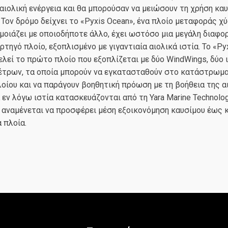
 αιολική ενέργεια και θα μπορούσαν να μειώσουν τη χρήση κα
 Τον δρόμο δείχνει το «Pyxis Ocean», ένα πλοίο μεταφοράς χ
μοιάζει με οποιοδήποτε άλλο, έχει ωστόσο μια μεγάλη διαφορ
τηγό πλοίο, εξοπλισμένο με γιγαντιαία αιολικά ιστία. Το «Py
λεί το πρώτο πλοίο που εξοπλίζεται με δύο WindWings, δύο 
μέτρων, τα οποία μπορούν να εγκατασταθούν στο κατάστρωμα
οίου και να παράγουν βοηθητική πρόωση με τη βοήθεια της α
α εν λόγω ιστία κατασκευάζονται από τη Yara Marine Technolog
 αναμένεται να προσφέρει μέση εξοικονόμηση καυσίμου έως 
 πλοία.