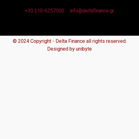
+30 210-6257500
info@deltafinance.gr
© 2024 Copyright - Delta Finance all rights reserved.
Designed by unibyte