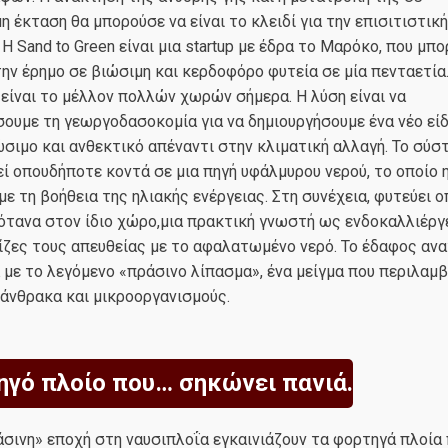
η έκταση θα μπορούσε να είναι το κλειδί για την επισιτιστικ
 Η Sand to Green είναι μια startup με έδρα το Μαρόκο, που μπο
ην έρημο σε βιώσιμη και κερδοφόρο φυτεία σε μία πενταετία
είναι το μέλλον πολλών χωρών σήμερα. Η λύση είναι να
ουμε τη γεωργοδασοκομία για να δημιουργήσουμε ένα νέο εί
σιμο και ανθεκτικό απέναντι στην κλιματική αλλαγή. Το σύσ
ί οπουδήποτε κοντά σε μια πηγή υφάλμυρου νερού, το οποίο η
ε τη βοήθεια της ηλιακής ενέργειας. Στη συνέχεια, φυτεύει
ότανα στον ίδιο χώρο,μια πρακτική γνωστή ως ενδοκαλλιέργε
ρίζες τους απευθείας με το αφαλατωμένο νερό. Το έδαφος αν
 με το λεγόμενο «πράσινο λίπασμα», ένα μείγμα που περιλαμβ
άνθρακα και μικροοργανισμούς.
ηγό πλοίο που… σηκώνει πανιά.
άσινη» εποχή στη ναυσιπλοΐα εγκαινιάζουν τα φορτηγά πλοία