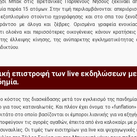
νησί Μπακ στις Βρετανικές Παρθένους Νήσους ξεκινάει α
μία παρέα 15 ατόμων. Στην τιμή περιλαμβάνονται: απεριόρι
εξοπλισμένο στούντιο ηχογράφησης και στο σπα του ξενοδ
ράντσο με άλογα και ζέβρες. Ορισμένα γραφεία ενοικίασ
τι ολοένα και περισσότερες οικογένειες κάνουν κρατήσεις 
 της έλλειψης κίνησης, της ανύπαρκτης εγκληματικότητας 
δικτύου.
ική επιστροφή των live εκδηλώσεων μ
δημία.
ο κόστος της διασκέδασης μετά τον εγκλεισμό της πανδημία
για τους καταναλωτές. Και πλέον έχει όνομα: τo «funflation» 
τάτο στο οποίο βασίζονται οι έμποροι λιανικής για να εξηγήσ
οφεύγουν τις αγορές αγαθών, έπειτα από ένα καλοκαίρι με 
συναυλίες. Οι τιμές των εισιτηρίων για live και ψυχαγωγικές