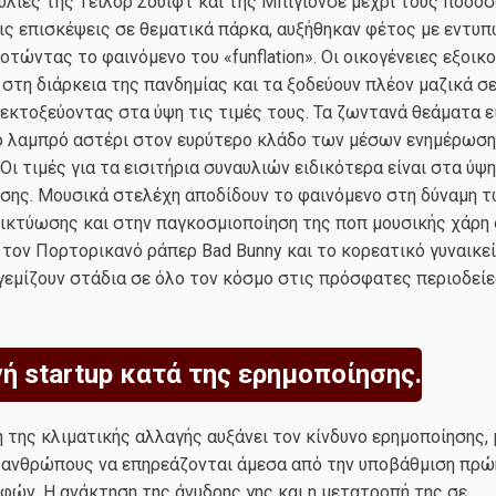
υλίες της Tέιλορ Σουίφτ και της Μπιγιονσέ μέχρι τους ποδο
ις επισκέψεις σε θεματικά πάρκα, αυξήθηκαν φέτος με εντυ
οτώντας το φαινόμενο του «funflation». Οι οικογένειες εξοικ
στη διάρκεια της πανδημίας και τα ξοδεύουν πλέον μαζικά σ
 εκτοξεύοντας στα ύψη τις τιμές τους. Τα ζωντανά θεάματα εί
ιο λαμπρό αστέρι στον ευρύτερο κλάδο των μέσων ενημέρωση
Οι τιμές για τα εισιτήρια συναυλιών ειδικότερα είναι στα ύψ
ησης. Μουσικά στελέχη αποδίδουν το φαινόμενο στη δύναμη 
δικτύωσης και στην παγκοσμιοποίηση της ποπ μουσικής χάρη
ε τον Πορτορικανό ράπερ Bad Bunny και το κορεατικό γυναικε
 γεμίζουν στάδια σε όλο τον κόσμο στις πρόσφατες περιοδείε
ή startup κατά της ερημοποίησης.
 της κλιματικής αλλαγής αυξάνει τον κίνδυνο ερημοποίησης, 
 ανθρώπους να επηρεάζονται άμεσα από την υποβάθμιση πρώ
ών. Η ανάκτηση της άνυδρης γης και η μετατροπή της σε