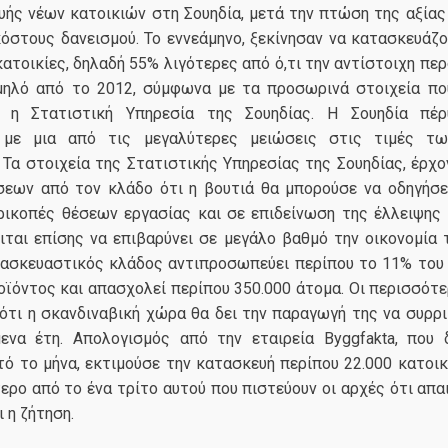
ής νέων κατοικιών στη Σουηδία, μετά την πτώση της αξίας 
όστους δανεισμού. Το εννεάμηνο, ξεκίνησαν να κατασκευάζο
κατοικίες, δηλαδή 55% λιγότερες από ό,τι την αντίστοιχη περ
μηλό από το 2012, σύμφωνα με τα προσωρινά στοιχεία π
α η Στατιστική Υπηρεσία της Σουηδίας. Η Σουηδία πέρ
 με μια από τις μεγαλύτερες μειώσεις στις τιμές τω
Τα στοιχεία της Στατιστικής Υπηρεσίας της Σουηδίας, έρχο
σεων από τον κλάδο ότι η βουτιά θα μπορούσε να οδηγήσε
ρικοπές θέσεων εργασίας και σε επιδείνωση της έλλειψης 
ται επίσης να επιβαρύνει σε μεγάλο βαθμό την οικονομία τ
ασκευαστικός κλάδος αντιπροσωπεύει περίπου το 11% του
ϊόντος και απασχολεί περίπου 350.000 άτομα. Οι περισσότε
ότι η σκανδιναβική χώρα θα δει την παραγωγή της να συρρι
ενα έτη. Απολογισμός από την εταιρεία Byggfakta, που 
ό το μήνα, εκτιμούσε την κατασκευή περίπου 22.000 κατοικ
ερο από το ένα τρίτο αυτού που πιστεύουν οι αρχές ότι απαι
 η ζήτηση.