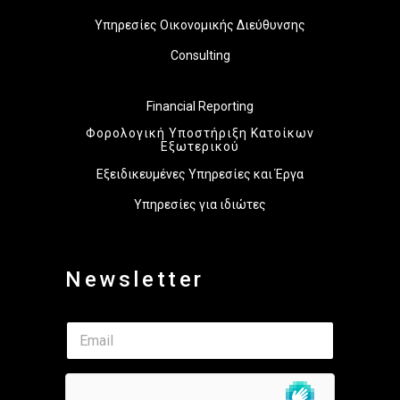
Υπηρεσίες Οικονομικής Διεύθυνσης
Consulting
Financial Reporting
Φορολογική Υποστήριξη Κατοίκων
Εξωτερικού
Εξειδικευμένες Υπηρεσίες και Έργα
Υπηρεσίες για ιδιώτες
Newsletter
E
E
m
m
a
a
i
i
l
l