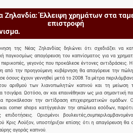
α Ζηλανδία: Έλλειψη χρημάτων στα ταμε
επιστροφή
νισμα.
νηση της Νέας Ζηλανδίας δηλώνει ότι σχεδιάζει να κα
ή παγκοσμίως απαγόρευση του καπνίσματος για να χρηματ
περικοπές, γεγονός που προκάλεσε έντονες αντιδράσεις. Η 
θη από την προηγούμενη κυβέρνηση θα απαγόρευε την πώλ
σε όσους έχουν γεννηθεί μετά το 2008. Τα μέτρα περιλάμβαν
 του αριθμού των λιανοπωλητών καπνού και τη μείωση τ
α τσιγάρα. Ωστόσο, αν και επαινέθηκαν ως μια σημαντική πο
ία προκάλεσαν την αντίδραση επιχειρηματικών ομάδων. Ο
και corner shops κατήγγειλαν την απώλεια εσόδων, παρότι
ς επιδοτήσεις. Ορισμένοι βουλευτές,συμπεριλαμβανομέ
ύ Κρις Λούξον, υποστήριξαν επίσης ότι η απαγόρευση θα 
αύρης αγοράς καπνού.