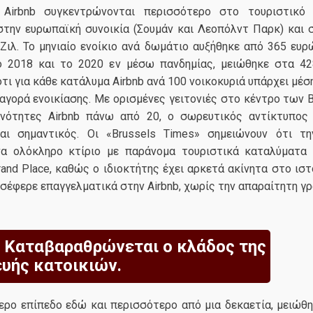
 Airbnb συγκεντρώνονται περισσότερο στο τουριστικό
στην ευρωπαϊκή συνοικία (Σουμάν και Λεοπόλντ Παρκ) και 
-Ζιλ. Το μηνιαίο ενοίκιο ανά δωμάτιο αυξήθηκε από 365 ευ
 2018 και το 2020 εν μέσω πανδημίας, μειώθηκε στα 42
τι για κάθε κατάλυμα Airbnb ανά 100 νοικοκυριά υπάρχει μέσ
αγορά ενοικίασης. Με ορισμένες γειτονιές στο κέντρο των 
νότητες Airbnb πάνω από 20, ο σωρευτικός αντίκτυπος
ναι σημαντικός. Οι «Brussels Times» σημειώνουν ότι τ
α ολόκληρο κτίριο με παράνομα τουριστικά καταλύματα
and Place, καθώς ο ιδιοκτήτης έχει αρκετά ακίνητα στο ισ
σέφερε επαγγελματικά στην Airbnb, χωρίς την απαραίτητη γρ
: Καταβαραθρώνεται ο κλάδος της
υής κατοικιών.
ερο επίπεδο εδώ και περισσότερο από μια δεκαετία, μειώθη