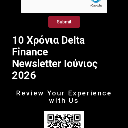
*
*
E
m
a
Submit
i
l
10 Χρόνια Delta
Finance
Newsletter Ιούνιος
2026
Review Your Experience
with Us