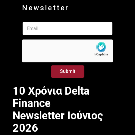
Newsletter
*
E
*
m
E
a
m
i
a
l
i
*
l
Submit
10 Χρόνια Delta
Finance
Newsletter Ιούνιος
2026