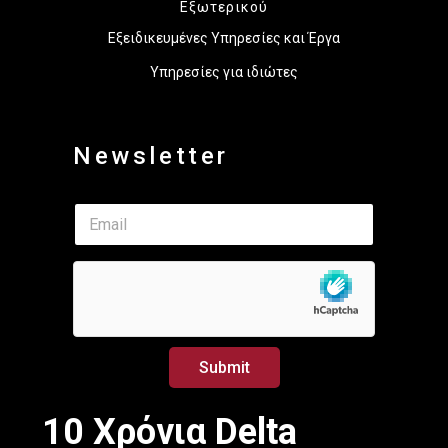
Εξωτερικού
Εξειδικευμένες Υπηρεσίες και Έργα
Υπηρεσίες για ιδιώτες
Newsletter
E
E
m
m
a
a
i
i
l
l
*
*
*
Submit
10 Χρόνια Delta