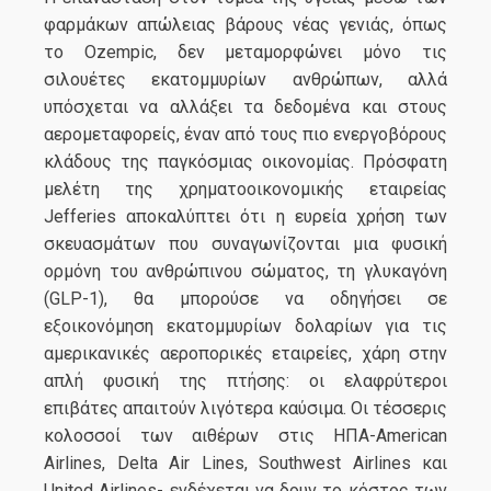
φαρμάκων απώλειας βάρους νέας γενιάς, όπως
το Ozempic, δεν μεταμορφώνει μόνο τις
σιλουέτες εκατομμυρίων ανθρώπων, αλλά
υπόσχεται να αλλάξει τα δεδομένα και στους
αερομεταφορείς, έναν από τους πιο ενεργοβόρους
κλάδους της παγκόσμιας οικονομίας. Πρόσφατη
μελέτη της χρηματοοικονομικής εταιρείας
Jefferies αποκαλύπτει ότι η ευρεία χρήση των
σκευασμάτων που συναγωνίζονται μια φυσική
ορμόνη του ανθρώπινου σώματος, τη γλυκαγόνη
(GLP-1), θα μπορούσε να οδηγήσει σε
εξοικονόμηση εκατομμυρίων δολαρίων για τις
αμερικανικές αεροπορικές εταιρείες, χάρη στην
απλή φυσική της πτήσης: οι ελαφρύτεροι
επιβάτες απαιτούν λιγότερα καύσιμα. Oι τέσσερις
κολοσσοί των αιθέρων στις ΗΠΑ-American
Airlines, Delta Air Lines, Southwest Airlines και
United Airlines- ενδέχεται να δουν το κόστος των