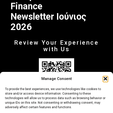
Finance
Newsletter Ιούνιος
2026
Review Your Experience
with Us
Manage Consent
To provide the best experiences, we use technologies like cookies to
store and/or access device information. Consenting to these
technologies will allow us to process data such as browsing behavior or
unique IDs on this site. Not consenting or withdrawing consent, may
adversely affect certain features and functions.
+30 210-6257500
info@deltafinance.gr