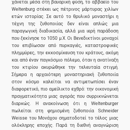
χάνεται μέσα στη βαυαρική φύση, το αββαείο του
Weltenburg στέκει ως πέτρινος μάρτυρας χιλίων
ετών ιστορίας. Σε αυτό το θρυλικό μοναστήρι η
τέχνη της ζυθοποιίας δεν είναι απλώς μια
παραγωγική διαδικασία, αλλά μια ιερή παράδοση
που ξεκίνησε το 1050 μ.Χ. Οι Βενεδικτίνοι μοναχοί
του επιβίωσαν από πυρκαγιές, καταστροφικές
πλημμύρες, την εκκοσμίκευση του κράτους, ακόμη
και από έναν παγκόσμιο πόλεμο, όταν η ανατίναξη
του κτιρίου ακυρώθηκε την τελευταία στιγμή.
Σήμερα η αρχαιότερη μοναστηριακή ζυθοποιία
στον κόσμο καλείται να αντιμετωπίσει έναν
διαφορετικό, πιο αμείλικτο εχθρό: την οικονομική
πραγματικότητα μιας αγοράς που συρρικνώνεται
διαρκώς. Η ανακοίνωση ότι η Weltenburger
πωλείται στη φημισμένη ζυθοποιία Schneider
Weisse του Μονάχου σηματοδοτεί το τέλος μιας
ολόκληρης εποχής. Παρά τη διεθνή αναγνώριση