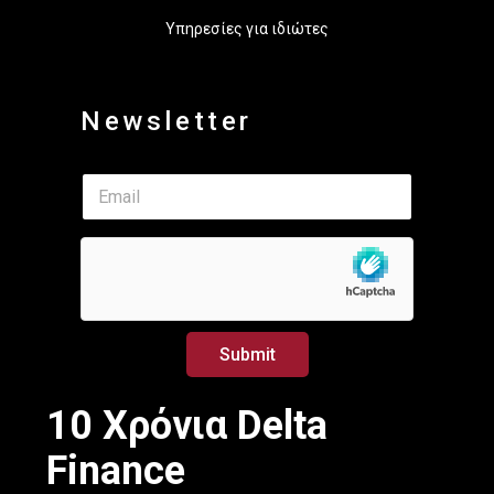
Υπηρεσίες για ιδιώτες
Newsletter
*
E
*
m
E
a
m
i
a
l
i
*
l
Submit
10 Χρόνια Delta
Finance